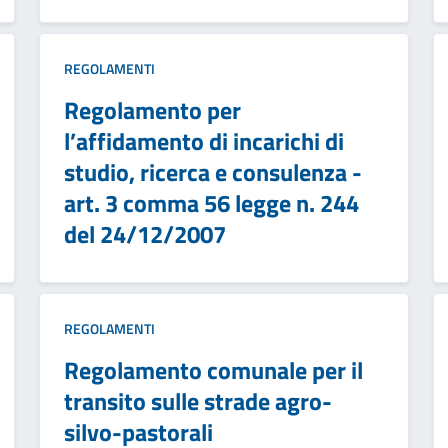
REGOLAMENTI
Regolamento per
l’affidamento di incarichi di
studio, ricerca e consulenza -
art. 3 comma 56 legge n. 244
del 24/12/2007
REGOLAMENTI
Regolamento comunale per il
transito sulle strade agro-
silvo-pastorali