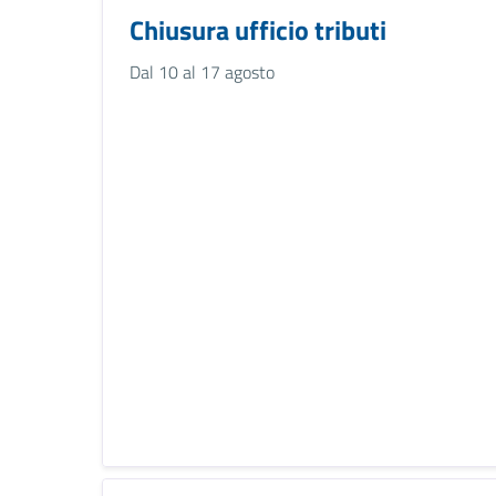
Chiusura ufficio tributi
Dal 10 al 17 agosto