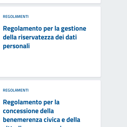
REGOLAMENTI
Regolamento per la gestione
della riservatezza dei dati
personali
REGOLAMENTI
Regolamento per la
concessione della
benemerenza civica e della