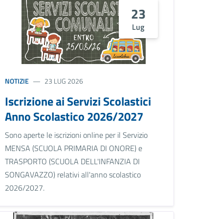
23
Lug
NOTIZIE
23 LUG 2026
Iscrizione ai Servizi Scolastici
Anno Scolastico 2026/2027
Sono aperte le iscrizioni online per il Servizio
MENSA (SCUOLA PRIMARIA DI ONORE) e
TRASPORTO (SCUOLA DELL'INFANZIA DI
SONGAVAZZO) relativi all'anno scolastico
2026/2027.