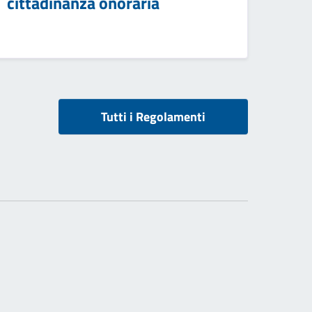
cittadinanza onoraria
Tutti i Regolamenti