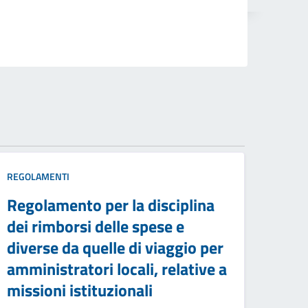
REGOLAMENTI
Regolamento per la disciplina
dei rimborsi delle spese e
diverse da quelle di viaggio per
amministratori locali, relative a
missioni istituzionali