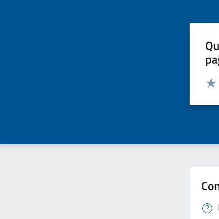
Qu
pa
Valut
Valu
Con