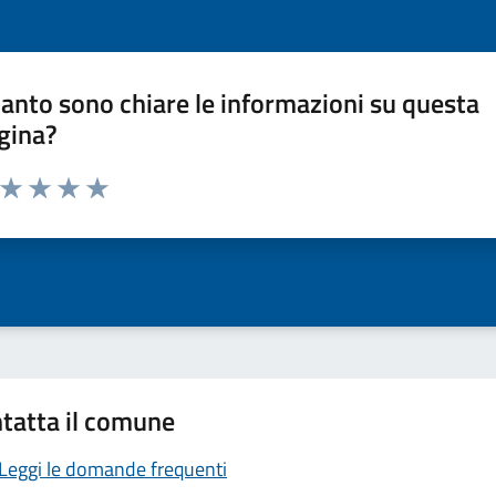
anto sono chiare le informazioni su questa
gina?
a da 1 a 5 stelle la pagina
ta 1 stelle su 5
Valuta 2 stelle su 5
Valuta 3 stelle su 5
Valuta 4 stelle su 5
Valuta 5 stelle su 5
tatta il comune
Leggi le domande frequenti