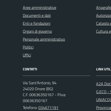
Aree amministrative
Anagrafe 
Documenti e dati
Autorizza
Enti e fondazioni
Catasto e
Organi di governo
Cultura 
Personale amministrativo
Politici
Uffici
CONTATTI
LINK UTIL
Via Sant'Antonio, 94
A2A Dist
24020 Onore (BG)
G.ECO - S
C.F. 00636350167 - P.Iva:
UNIACQUE
00636350167
Telefono:
034671191
Provinci