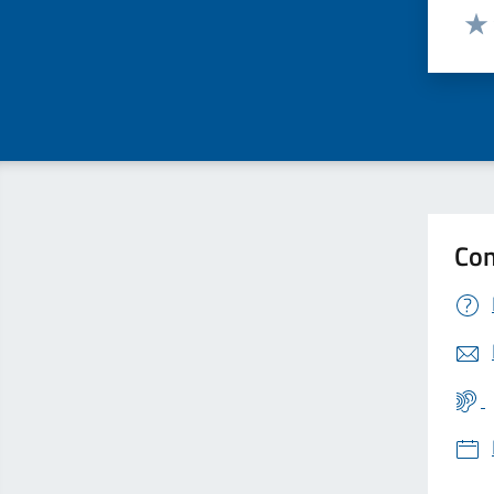
Valut
Valu
Con