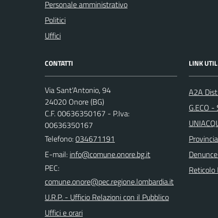
Personale amministrativo
Politici
Uffici
CONTATTI
LINK UTIL
Via Sant'Antonio, 94
A2A Dist
24020 Onore (BG)
G.ECO - S
C.F. 00636350167 - P.Iva:
UNIACQUE
00636350167
Telefono:
034671191
Provinci
E-mail:
Denunce
PEC:
Reticolo 
U.R.P. - Ufficio Relazioni con il Pubblico
Uffici e orari