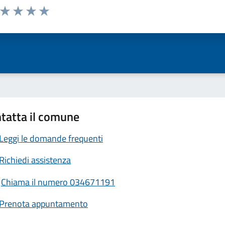
a da 1 a 5 stelle la pagina
ta 1 stelle su 5
Valuta 2 stelle su 5
Valuta 3 stelle su 5
Valuta 4 stelle su 5
Valuta 5 stelle su 5
tatta il comune
Leggi le domande frequenti
Richiedi assistenza
Chiama il numero 034671191
Prenota appuntamento