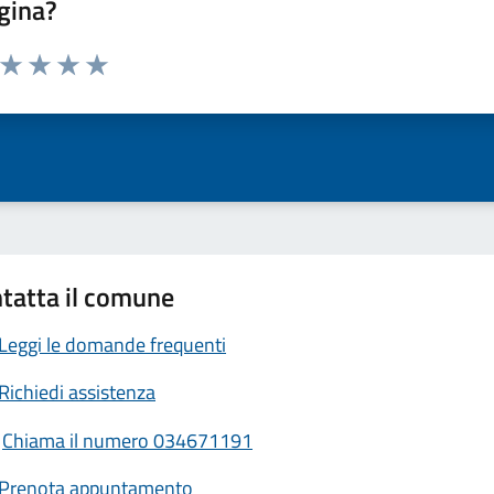
gina?
a da 1 a 5 stelle la pagina
ta 1 stelle su 5
Valuta 2 stelle su 5
Valuta 3 stelle su 5
Valuta 4 stelle su 5
Valuta 5 stelle su 5
tatta il comune
Leggi le domande frequenti
Richiedi assistenza
Chiama il numero 034671191
Prenota appuntamento