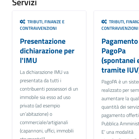
Servizi
TRIBUTI, FINANZE E
TRIBUTI, FINAN
CONTRAVVENZIONI
CONTRAVVENZIONI
Presentazione
Pagamento
dichiarazione per
PagoPa
l'IMU
(spontanei 
tramite IUV
La dichiarazione IMU va
presentata da tutti i
PagoPA è un sist
contribuenti possessori di un
realizzato per semp
immobile sia esso ad uso
aumentare la quali
privato (ad esempio
quantità dei servizi
un’abitazione) o
pagamento offerti
commerciale/artigianali
Pubblica Amminist
(capannoni, uffici, immobili
E' una modalità
strumentali)