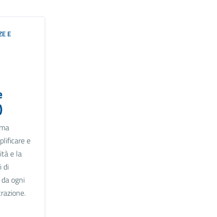
ZE E
e
)
ema
lificare e
tà e la
 di
 da ogni
razione.