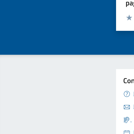
pa
Valut
Valu
Con