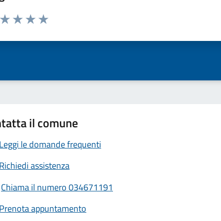
a da 1 a 5 stelle la pagina
ta 1 stelle su 5
Valuta 2 stelle su 5
Valuta 3 stelle su 5
Valuta 4 stelle su 5
Valuta 5 stelle su 5
tatta il comune
Leggi le domande frequenti
Richiedi assistenza
Chiama il numero 034671191
Prenota appuntamento