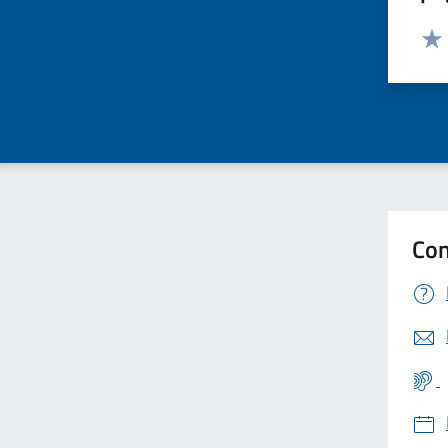
Valut
Valu
Con