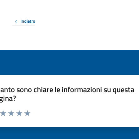
Indietro
anto sono chiare le informazioni su questa
gina?
a da 1 a 5 stelle la pagina
ta 1 stelle su 5
Valuta 2 stelle su 5
Valuta 3 stelle su 5
Valuta 4 stelle su 5
Valuta 5 stelle su 5