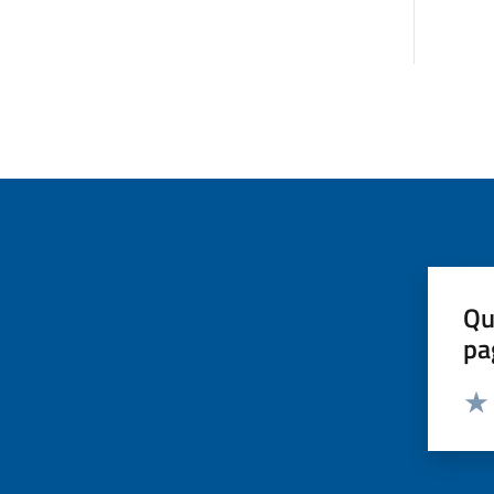
Qu
pa
Valut
Valu