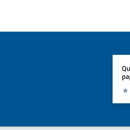
Qu
pa
Valut
Valu