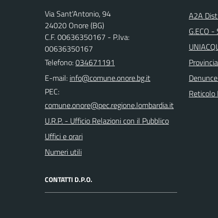
Via Sant'Antonio, 94
A2A Dist
24020 Onore (BG)
G.ECO - S
C.F. 00636350167 - P.Iva:
UNIACQUE
00636350167
Telefono:
034671191
Provinci
E-mail:
Denunce
PEC:
Reticolo 
U.R.P. - Ufficio Relazioni con il Pubblico
Uffici e orari
Numeri utili
CONTATTI D.P.O.