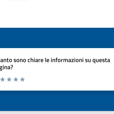
anto sono chiare le informazioni su questa
gina?
a da 1 a 5 stelle la pagina
ta 1 stelle su 5
Valuta 2 stelle su 5
Valuta 3 stelle su 5
Valuta 4 stelle su 5
Valuta 5 stelle su 5