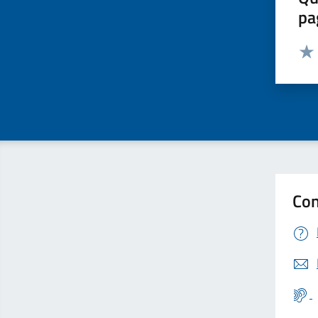
pa
Valut
Valu
Con