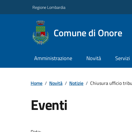
Regione Lombardia
Comune di Onore
Amministrazione
Novità
Servizi
Home
/
Novità
/
Notizie
/
Chiusura ufficio tribu
Eventi
Data: