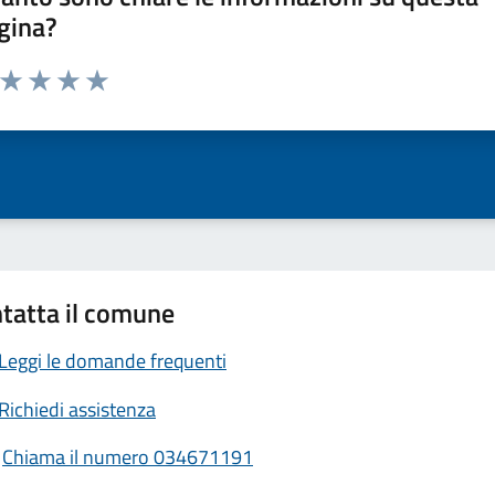
gina?
a da 1 a 5 stelle la pagina
ta 1 stelle su 5
Valuta 2 stelle su 5
Valuta 3 stelle su 5
Valuta 4 stelle su 5
Valuta 5 stelle su 5
tatta il comune
Leggi le domande frequenti
Richiedi assistenza
Chiama il numero 034671191