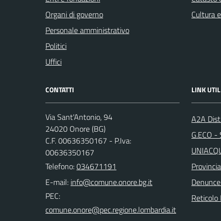
Organi di governo
Cultura 
Personale amministrativo
Politici
Uffici
CONTATTI
LINK UTIL
Via Sant'Antonio, 94
A2A Dist
24020 Onore (BG)
G.ECO - S
C.F. 00636350167 - P.Iva:
UNIACQUE
00636350167
Telefono:
034671191
Provinci
E-mail:
Denunce
PEC:
Reticolo 