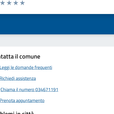
a da 1 a 5 stelle la pagina
ta 1 stelle su 5
Valuta 2 stelle su 5
Valuta 3 stelle su 5
Valuta 4 stelle su 5
Valuta 5 stelle su 5
tatta il comune
Leggi le domande frequenti
Richiedi assistenza
Chiama il numero 034671191
Prenota appuntamento
blemi in città