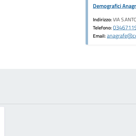
Demografici Anagra
Indirizzo:
VIA S.ANT
034671191
Telefono:
anagrafe@co
Email: