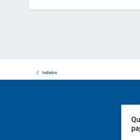
Indietro
Qu
pa