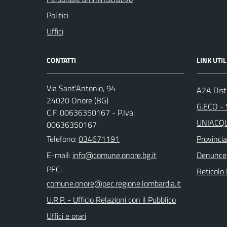
Politici
Uffici
CONTATTI
LINK UTIL
Via Sant'Antonio, 94
A2A Dist
24020 Onore (BG)
G.ECO - S
C.F. 00636350167 - P.Iva:
UNIACQUE
00636350167
Telefono:
034671191
Provinci
E-mail:
Denunce
PEC:
Reticolo 
U.R.P. - Ufficio Relazioni con il Pubblico
Uffici e orari