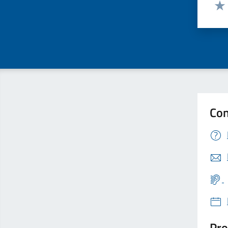
Valut
Valu
Con
Pro